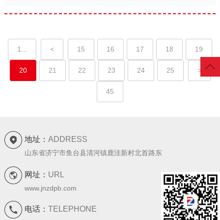
1...
<
15
16
17
18
19
20
21
22
23
24
25
>
45
地址：
ADDRESS
山东省济宁市鱼台县清河镇鹿洼新村北首路东
网址：
URL
www.jnzdpb.com
电话：
TELEPHONE