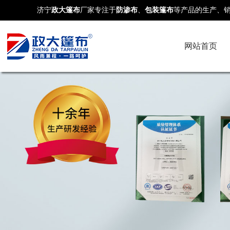
济宁
政大篷布
厂家专注于
防渗布
、
包装篷布
等产品的生产、
网站首页