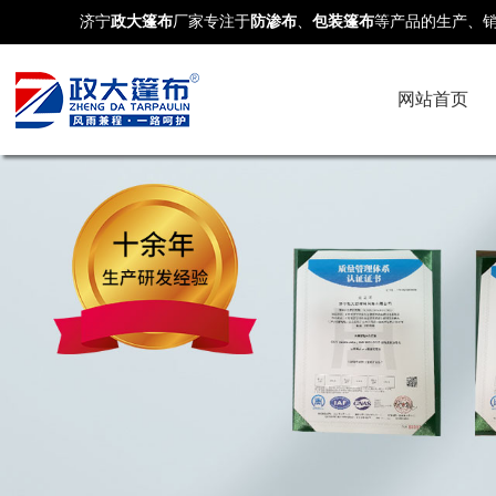
济宁
政大篷布
厂家专注于
防渗布
、
包装篷布
等产品的生产、
网站首页